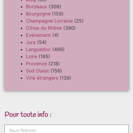
Bordeaux
(308)
Bourgogne
(159)
Champagne Lorraine
(25)
Côtes du Rhône
(390)
Evénement
(4)
Jura
(54)
Languedoc
(466)
Loire
(195)
Provence
(218)
Sud Ouest
(156)
Vins étrangers
(139)
Pour toute info :