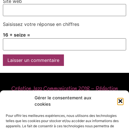
Site web
Saisissez votre réponse en chiffres
16 + seize =
Création
Jazz Communication
2018 – Rédaction
Christophe FAUST
Gérer le consentement aux
cookies
© Christophe FAUST – Reproduction interdite
Pour offrir les meilleures expériences, nous utilisons des technologies
telles que les cookies pour stocker et/ou accéder aux informations des
sans autorisation – Mentions légales
appareils. Le fait de consentir à ces technologies nous permettra de