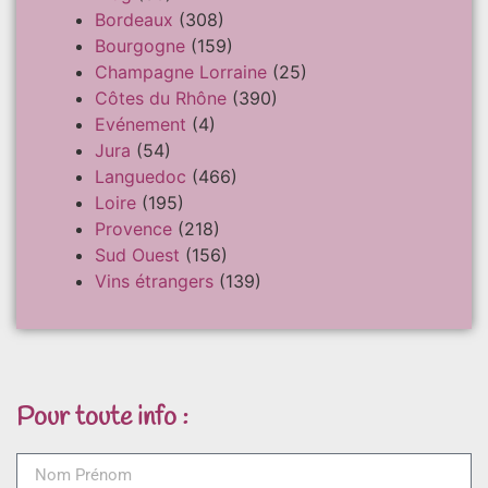
Bordeaux
(308)
Bourgogne
(159)
Champagne Lorraine
(25)
Côtes du Rhône
(390)
Evénement
(4)
Jura
(54)
Languedoc
(466)
Loire
(195)
Provence
(218)
Sud Ouest
(156)
Vins étrangers
(139)
Pour toute info :