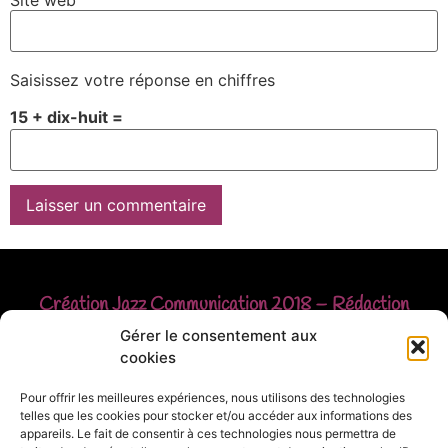
Saisissez votre réponse en chiffres
15 + dix-huit =
Création
Jazz Communication
2018 – Rédaction
Christophe FAUST
Gérer le consentement aux
cookies
© Christophe FAUST – Reproduction interdite
Pour offrir les meilleures expériences, nous utilisons des technologies
telles que les cookies pour stocker et/ou accéder aux informations des
sans autorisation – Mentions légales
appareils. Le fait de consentir à ces technologies nous permettra de