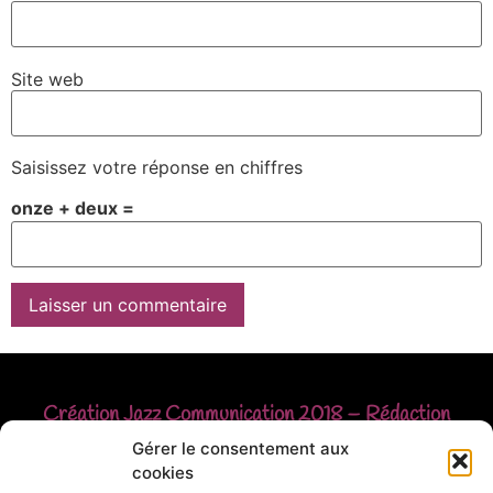
Site web
Saisissez votre réponse en chiffres
onze + deux =
Création
Jazz Communication
2018 – Rédaction
Christophe FAUST
Gérer le consentement aux
cookies