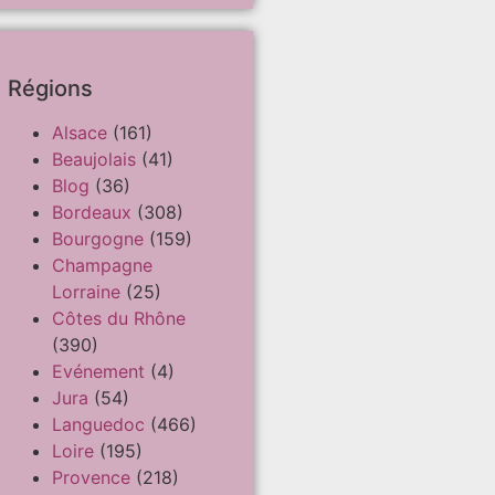
Régions
Alsace
(161)
Beaujolais
(41)
Blog
(36)
Bordeaux
(308)
Bourgogne
(159)
Champagne
Lorraine
(25)
Côtes du Rhône
(390)
Evénement
(4)
Jura
(54)
Languedoc
(466)
Loire
(195)
Provence
(218)