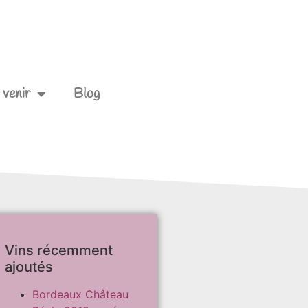
venir
Blog
Vins récemment
ajoutés
Bordeaux Château