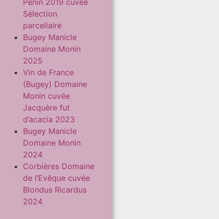
Pénin 2019 cuvée
Sélection
parcellaire
Bugey Manicle
Domaine Monin
2025
Vin de France
(Bugey) Domaine
Monin cuvée
Jacquère fut
d’acacia 2023
Bugey Manicle
Domaine Monin
2024
Corbières Domaine
de l’Evêque cuvée
Blondus Ricardus
2024