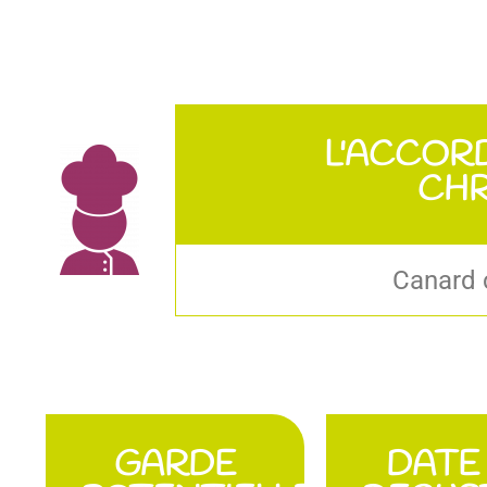
L'ACCOR
CHR
Canard c
GARDE
DATE