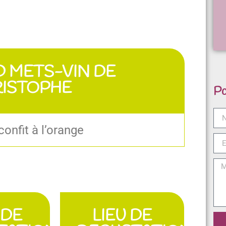
D METS-VIN DE
ISTOPHE
Po
onfit à l’orange
 DE
LIEU DE