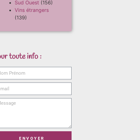
Sud Ouest
(156)
Vins étrangers
(139)
ur toute info :
ENVOYER