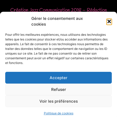
Création
Jazz Communication
2018 – Rédaction
Christophe FAUST
Gérer le consentement aux
cookies
© Christophe FAUST – Reproduction interdite
Pour offrir les meilleures expériences, nous utilisons des technologies
telles que les cookies pour stocker et/ou accéder aux informations des
sans autorisation – Mentions légales
appareils. Le fait de consentir à ces technologies nous permettra de
traiter des données telles que le comportement de navigation ou les ID
uniques sur ce site. Le fait de ne pas consentir ou de retirer son
consentement peut avoir un effet négatif sur certaines caractéristiques
et fonctions.
Accepter
Refuser
Voir les préférences
Christophe FAUST est membre du réseau
Made in Moselle-Est
Politique de cookies